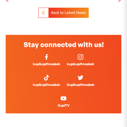
Back to Latest News
Stay connected with us!
kupikupifmsabah
kupikupifmsabah
kupikupifmsabah
Kupikupifmsabah
KupiTV