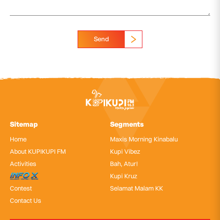
Send
Sitemap
Segments
Home
Maxis Morning Kinabalu
About KUPIKUPI FM
Kupi Vibez
Activities
Bah, Atur!
InfoX
Kupi Kruz
Contest
Selamat Malam KK
Contact Us