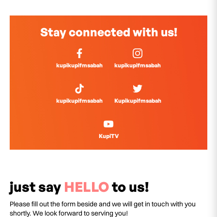
Stay connected with us!
kupikupifmsabah
kupikupifmsabah
kupikupifmsabah
Kupikupifmsabah
KupiTV
just say
HELLO
to us!
Please fill out the form beside and we will get in touch with you
shortly. We look forward to serving you!