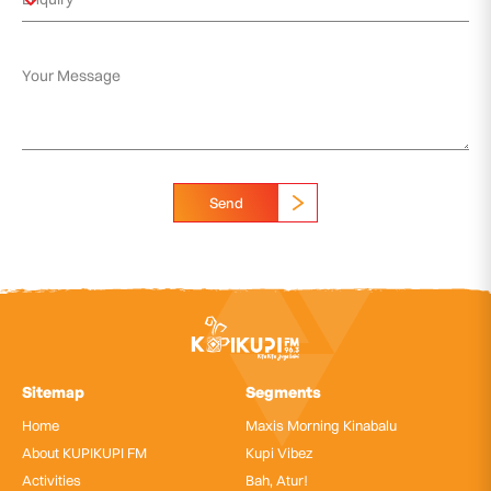
Send
Sitemap
Segments
Home
Maxis Morning Kinabalu
About KUPIKUPI FM
Kupi Vibez
Activities
Bah, Atur!