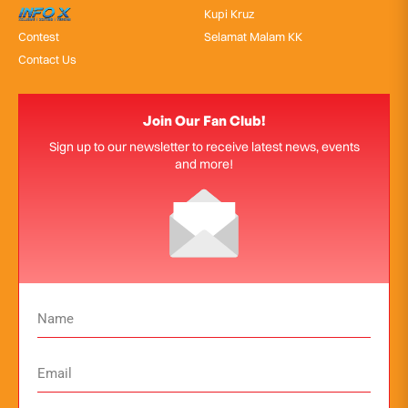
InfoX
Kupi Kruz
Contest
Selamat Malam KK
Contact Us
Join Our Fan Club!
Sign up to our newsletter to receive latest news, events
and more!