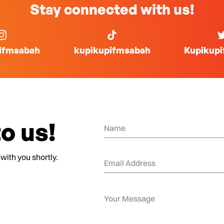
Stay connected with us!
ifmsabah
kupikupifmsabah
Kupikup
o us!
 with you shortly.