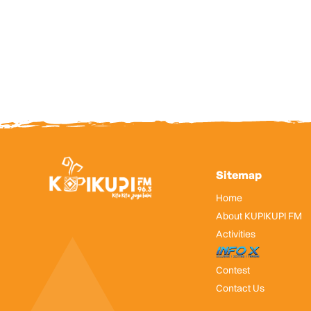
Sitemap
Home
About KUPIKUPI FM
Activities
InfoX
Contest
Contact Us