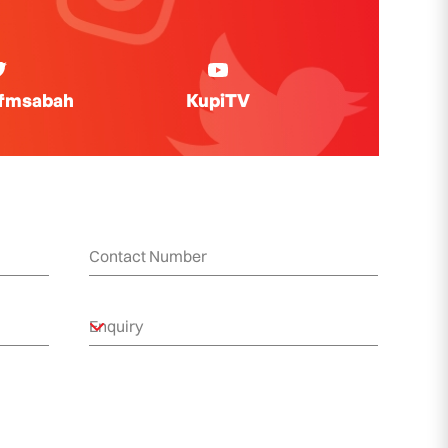
ifmsabah
KupiTV