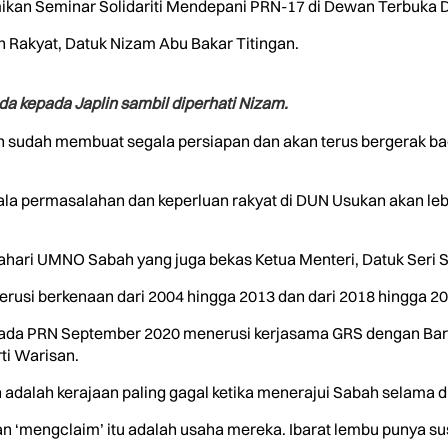
ikan Seminar Solidariti Mendepani PRN-17 di Dewan Terbuka Dat
Rakyat, Datuk Nizam Abu Bakar Titingan.
a kepada Japlin sambil diperhati Nizam.
n sudah membuat segala persiapan dan akan terus bergerak b
ala permasalahan dan keperluan rakyat di DUN Usukan akan lebi
hari UMNO Sabah yang juga bekas Ketua Menteri, Datuk Seri S
erusi berkenaan dari 2004 hingga 2013 dan dari 2018 hingga 20
pada PRN September 2020 menerusi kerjasama GRS dengan Baris
i Warisan.
 adalah kerajaan paling gagal ketika menerajui Sabah selama d
an ‘mengclaim’ itu adalah usaha mereka. Ibarat lembu punya su