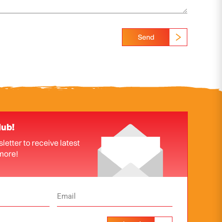
Send
lub!
letter to receive latest
more!