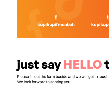
kupikupifmsabah
kupikup
just say
HELLO
t
Please fill out the form beside and we will get in touch
We look forward to serving you!