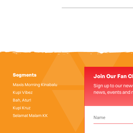
Segments
Join Our Fan C
Maxis Morning Kinabalu
Sign up to our news
news, events and 
Kupi Vibez
Bah, Atur!
Kupi Kruz
Selamat Malam KK