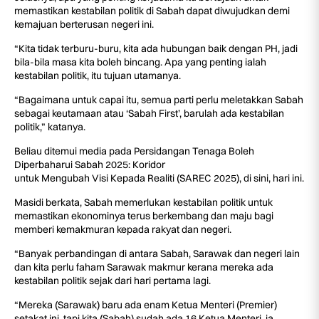
memastikan kestabilan politik di Sabah dapat diwujudkan demi
kemajuan berterusan negeri ini.
“Kita tidak terburu-buru, kita ada hubungan baik dengan PH, jadi
bila-bila masa kita boleh bincang. Apa yang penting ialah
kestabilan politik, itu tujuan utamanya.
“Bagaimana untuk capai itu, semua parti perlu meletakkan Sabah
sebagai keutamaan atau ‘Sabah First’, barulah ada kestabilan
politik,” katanya.
Beliau ditemui media pada Persidangan Tenaga Boleh
Diperbaharui Sabah 2025: Koridor
untuk Mengubah Visi Kepada Realiti (SAREC 2025), di sini, hari ini.
Masidi berkata, Sabah memerlukan kestabilan politik untuk
memastikan ekonominya terus berkembang dan maju bagi
memberi kemakmuran kepada rakyat dan negeri.
“Banyak perbandingan di antara Sabah, Sarawak dan negeri lain
dan kita perlu faham Sarawak makmur kerana mereka ada
kestabilan politik sejak dari hari pertama lagi.
“Mereka (Sarawak) baru ada enam Ketua Menteri (Premier)
setakat ini, tapi kita (Sabah) sudah ada 16 Ketua Menteri, ia