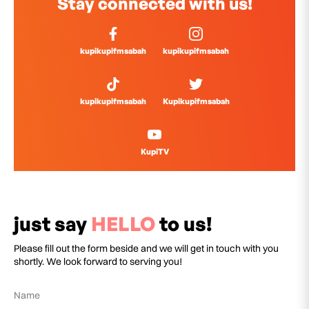
Stay connected with us!
kupikupifmsabah
kupikupifmsabah
kupikupifmsabah
Kupikupifmsabah
KupiTV
just say
HELLO
to us!
Please fill out the form beside and we will get in touch with you
shortly. We look forward to serving you!