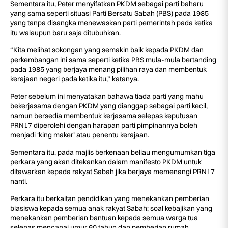
Sementara itu, Peter menyifatkan PKDM sebagai parti baharu
yang sama seperti situasi Parti Bersatu Sabah (PBS) pada 1985
yang tanpa disangka menewaskan parti pemerintah pada ketika
itu walaupun baru saja ditubuhkan.
“Kita melihat sokongan yang semakin baik kepada PKDM dan
perkembangan ini sama seperti ketika PBS mula-mula bertanding
pada 1985 yang berjaya menang pilihan raya dan membentuk
kerajaan negeri pada ketika itu,” katanya.
Peter sebelum ini menyatakan bahawa tiada parti yang mahu
bekerjasama dengan PKDM yang dianggap sebagai parti kecil,
namun bersedia membentuk kerjasama selepas keputusan
PRN17 diperolehi dengan harapan parti pimpinannya boleh
menjadi ‘king maker’ atau penentu kerajaan.
Sementara itu, pada majlis berkenaan beliau mengumumkan tiga
perkara yang akan ditekankan dalam manifesto PKDM untuk
ditawarkan kepada rakyat Sabah jika berjaya memenangi PRN17
nanti.
Perkara itu berkaitan pendidikan yang menekankan pemberian
biasiswa kepada semua anak rakyat Sabah; soal kebajikan yang
menekankan pemberian bantuan kepada semua warga tua
selepas mencapai umur 60 tahun dan pemberian rumah