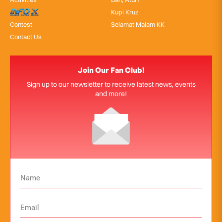
InfoX
Kupi Kruz
Contest
Selamat Malam KK
Contact Us
Join Our Fan Club!
Sign up to our newsletter to receive latest news, events
and more!