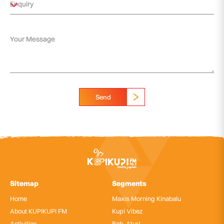
Send
Sitemap
Segments
Home
Maxis Morning Kinabalu
About KUPIKUPI FM
Kupi Vibez
Activities
Bah, Atur!