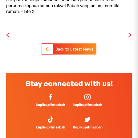
percuma kepada semua rakyat Sabah yang belum memiliki
rumah. – Info X
Back to Latest News
Stay connected with us!
kupikupifmsabah
kupikupifmsabah
kupikupifmsabah
Kupikupifmsabah