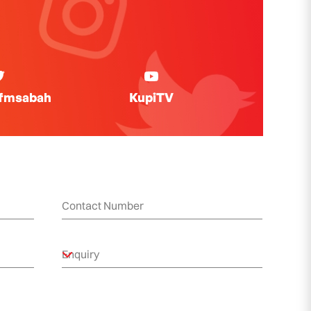
ifmsabah
KupiTV