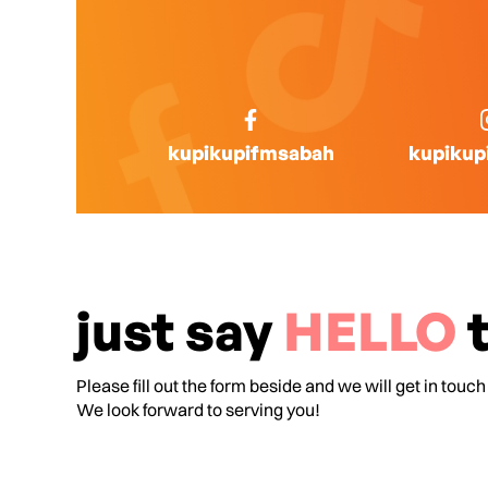
kupikupifmsabah
kupikup
just say
HELLO
t
Please fill out the form beside and we will get in touch
We look forward to serving you!