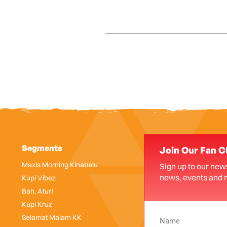
Segments
Join Our Fan C
Maxis Morning Kinabalu
Sign up to our news
news, events and 
Kupi Vibez
Bah, Atur!
Kupi Kruz
Selamat Malam KK