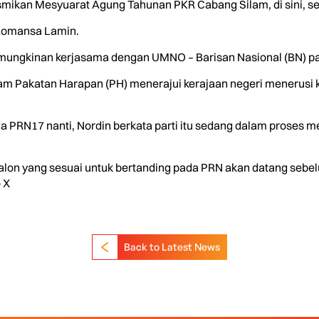
smikan Mesyuarat Agung Tahunan PKR Cabang Silam, di sini, 
Romansa Lamin.
mungkinan kerjasama dengan UMNO – Barisan Nasional (BN) pa
dalam Pakatan Harapan (PH) menerajui kerajaan negeri menerus
 PRN17 nanti, Nordin berkata parti itu sedang dalam proses mem
 calon yang sesuai untuk bertanding pada PRN akan datang sebe
 X
Back to Latest News