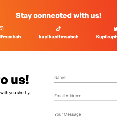
Stay connected with us!
ifmsabah
kupikupifmsabah
Kupikup
o us!
 with you shortly.