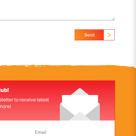
Send
lub!
letter to receive latest
more!