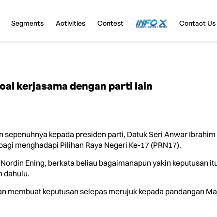
Segments
Activities
Contest
InfoX
Contact Us
al kerjasama dengan parti lain
epenuhnya kepada presiden parti, Datuk Seri Anwar Ibrahi
bagi menghadapi Pilihan Raya Negeri Ke-17 (PRN17).
ordin Ening, berkata beliau bagaimanapun yakin keputusan it
h dahulu.
akan membuat keputusan selepas merujuk kepada pandangan Maj