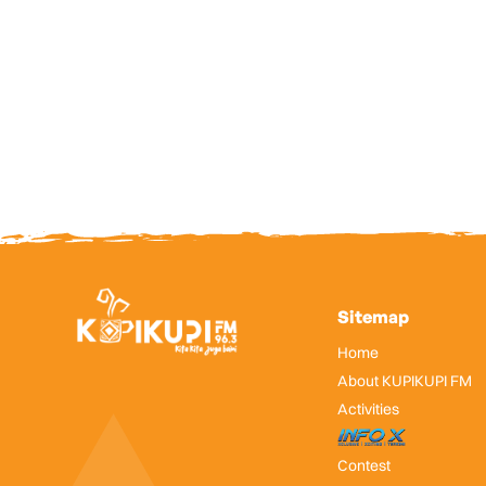
Sitemap
Home
About KUPIKUPI FM
Activities
InfoX
Contest