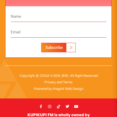
Subscribe
Copyright @ OOGA X SDN. BHD. All Right Reserved
Privacy and Terms
Powered by
Imagint Web Design
KUPIKUPI FM is wholly owned by