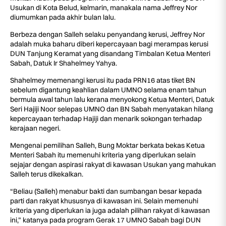
Usukan di Kota Belud, kelmarin, manakala nama Jeffrey Nor
diumumkan pada akhir bulan lalu.
Berbeza dengan Salleh selaku penyandang kerusi, Jeffrey Nor
adalah muka baharu diberi kepercayaan bagi merampas kerusi
DUN Tanjung Keramat yang disandang Timbalan Ketua Menteri
Sabah, Datuk Ir Shahelmey Yahya.
Shahelmey memenangi kerusi itu pada PRN16 atas tiket BN
sebelum digantung keahlian dalam UMNO selama enam tahun
bermula awal tahun lalu kerana menyokong Ketua Menteri, Datuk
Seri Hajiji Noor selepas UMNO dan BN Sabah menyatakan hilang
kepercayaan terhadap Hajiji dan menarik sokongan terhadap
kerajaan negeri.
Mengenai pemilihan Salleh, Bung Moktar berkata bekas Ketua
Menteri Sabah itu memenuhi kriteria yang diperlukan selain
sejajar dengan aspirasi rakyat di kawasan Usukan yang mahukan
Salleh terus dikekalkan.
“Beliau (Salleh) menabur bakti dan sumbangan besar kepada
parti dan rakyat khususnya di kawasan ini. Selain memenuhi
kriteria yang diperlukan ia juga adalah pilihan rakyat di kawasan
ini,” katanya pada program Gerak 17 UMNO Sabah bagi DUN