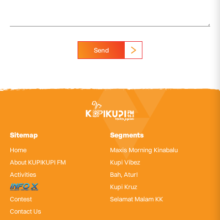
Send
Sitemap
Segments
Home
Maxis Morning Kinabalu
About KUPIKUPI FM
Kupi Vibez
Activities
Bah, Atur!
InfoX
Kupi Kruz
Contest
Selamat Malam KK
Contact Us