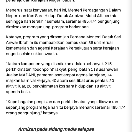
peneraju dan Kerajaan Negeri Sabah.
Menerusi satu kenyataan, hari ini, Menteri Perdagangan Dalam
Negeri dan Kos Sara Hidup, Datuk Armizan Mohd Ali, berkata
sehingga hari terakhir semalam, seramai 485,474 pengunjung
direkodkan mengunjungi program berkenaan.
Katanya, program yang dirasmijan Perdana Menteri, Datuk Seri
Anwar Ibrahim itu membabitkan pembukaan 36 unit reruai
kementerian dan agensi Kerajaan Persekutuan serta kerajaan
negeri, selain sektor swasta.
“Antara komponen yang disediakan adalah sebanyak 215
perkhidmatan ‘touchpoint’ rakyat, penglibatan 118 usahawan
Jualan MADANI, pameran aset empat agensi kerajaan, 14
majikan karnival kerjaya, 40 acara sesi libat urus pentas, 20
aktiviti luar, 28 perkhidmatan kos sara hidup dan 18 aktiviti
agenda belia.
“Kepelbagaian pengisian dan perkhidmatan yang ditawarkan
sepanjang program tiga hari itu berjaya menarik seramai 485,474
orang pengunjung,” katanya.
Armizan pada sidang media selepas