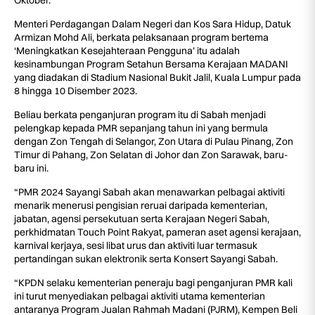
Oktober.
Menteri Perdagangan Dalam Negeri dan Kos Sara Hidup, Datuk
Armizan Mohd Ali, berkata pelaksanaan program bertema
‘Meningkatkan Kesejahteraan Pengguna’ itu adalah
kesinambungan Program Setahun Bersama Kerajaan MADANI
yang diadakan di Stadium Nasional Bukit Jalil, Kuala Lumpur pada
8 hingga 10 Disember 2023.
Beliau berkata penganjuran program itu di Sabah menjadi
pelengkap kepada PMR sepanjang tahun ini yang bermula
dengan Zon Tengah di Selangor, Zon Utara di Pulau Pinang, Zon
Timur di Pahang, Zon Selatan di Johor dan Zon Sarawak, baru-
baru ini.
“PMR 2024 Sayangi Sabah akan menawarkan pelbagai aktiviti
menarik menerusi pengisian reruai daripada kementerian,
jabatan, agensi persekutuan serta Kerajaan Negeri Sabah,
perkhidmatan Touch Point Rakyat, pameran aset agensi kerajaan,
karnival kerjaya, sesi libat urus dan aktiviti luar termasuk
pertandingan sukan elektronik serta Konsert Sayangi Sabah.
“KPDN selaku kementerian peneraju bagi penganjuran PMR kali
ini turut menyediakan pelbagai aktiviti utama kementerian
antaranya Program Jualan Rahmah Madani (PJRM), Kempen Beli