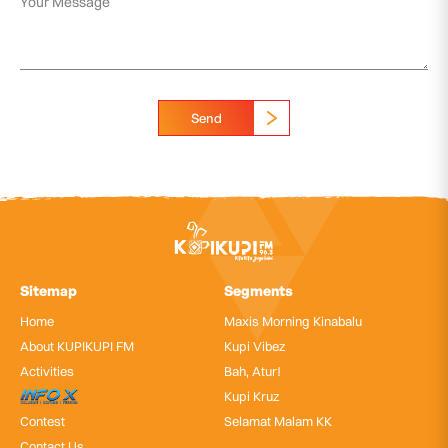
Send
Sitemap
Segments
Home
Maxis Morning Kinabalu
About KUPIKUPI FM
Kupi Vibez
Activities
Bah, Atur!
InfoX
Kupi Kruz
Contest
Selamat Malam KK
Contact Us