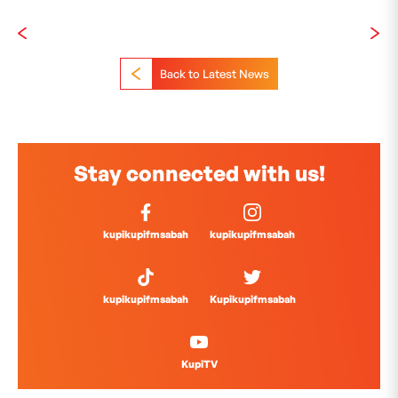
Back to Latest News
Stay connected with us!
kupikupifmsabah
kupikupifmsabah
kupikupifmsabah
Kupikupifmsabah
KupiTV