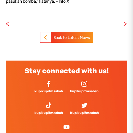
pasukan bomba,” katanya. – Info X
Back to Latest News
Stay connected with us!
kupikupifmsabah
kupikupifmsabah
kupikupifmsabah
Kupikupifmsabah