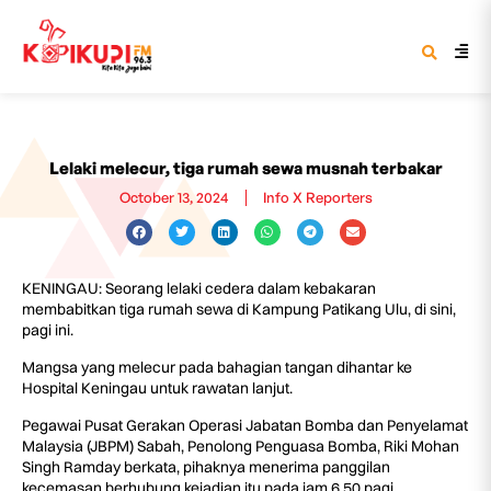
Lelaki melecur, tiga rumah sewa musnah terbakar
October 13, 2024
Info X Reporters
KENINGAU: Seorang lelaki cedera dalam kebakaran
membabitkan tiga rumah sewa di Kampung Patikang Ulu, di sini,
pagi ini.
Mangsa yang melecur pada bahagian tangan dihantar ke
Hospital Keningau untuk rawatan lanjut.
Pegawai Pusat Gerakan Operasi Jabatan Bomba dan Penyelamat
Malaysia (JBPM) Sabah, Penolong Penguasa Bomba, Riki Mohan
Singh Ramday berkata, pihaknya menerima panggilan
kecemasan berhubung kejadian itu pada jam 6.50 pagi.