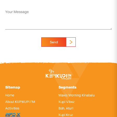
Send
Sitemap
Segments
Home
Maxis Morning Kinabalu
About KUPIKUPI FM
Kupi Vibez
Activities
Bah, Atur!
InfoX
Kupi Kruz