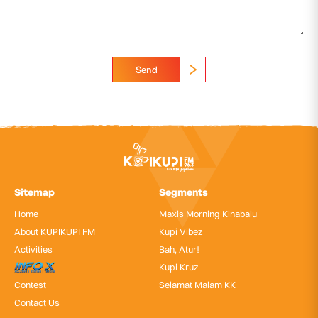
Send
Sitemap
Segments
Home
Maxis Morning Kinabalu
About KUPIKUPI FM
Kupi Vibez
Activities
Bah, Atur!
InfoX
Kupi Kruz
Contest
Selamat Malam KK
Contact Us