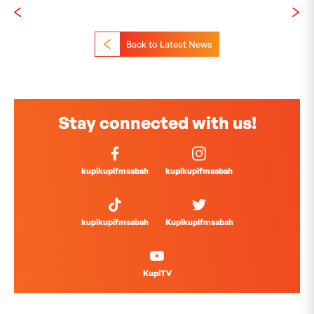
Back to Latest News
Stay connected with us!
kupikupifmsabah
kupikupifmsabah
kupikupifmsabah
Kupikupifmsabah
KupiTV