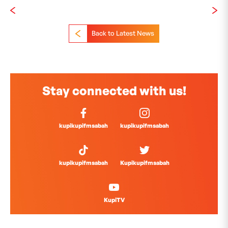
Back to Latest News
Stay connected with us!
kupikupifmsabah
kupikupifmsabah
kupikupifmsabah
Kupikupifmsabah
KupiTV