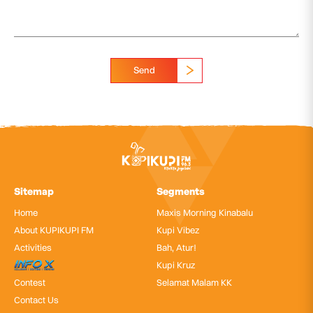
Send
Sitemap
Segments
Home
Maxis Morning Kinabalu
About KUPIKUPI FM
Kupi Vibez
Activities
Bah, Atur!
InfoX
Kupi Kruz
Contest
Selamat Malam KK
Contact Us