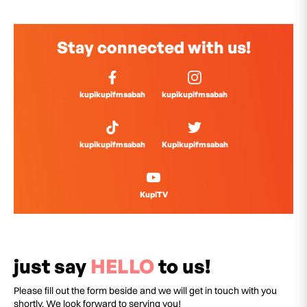
Stay connected with us!
kupikupifmsabah
kupikupifmsabah
kupikupifmsabah
Kupikupifmsabah
KupiTV
just say
HELLO
to us!
Please fill out the form beside and we will get in touch with you
shortly. We look forward to serving you!