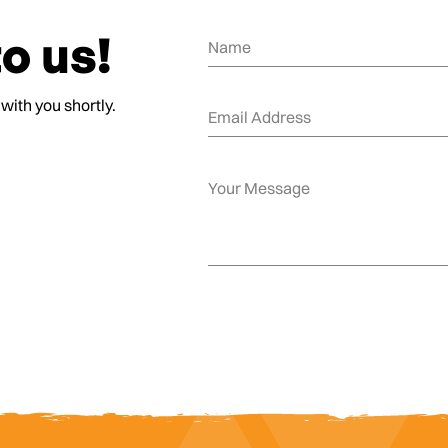
o us!
 with you shortly.