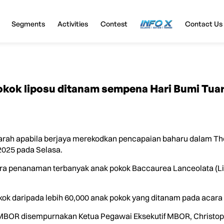
Segments
Activities
Contest
InfoX
Contact Us
kok liposu ditanam sempena Hari Bumi Tua
rah apabila berjaya merekodkan pencapaian baharu dalam Th
025 pada Selasa.
acara penanaman terbanyak anak pokok Baccaurea Lanceolata (Li
ok daripada lebih 60,000 anak pokok yang ditanam pada acara s
an MBOR disempurnakan Ketua Pegawai Eksekutif MBOR, Christo