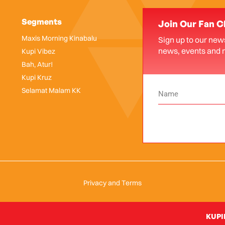
Segments
Join Our Fan C
Maxis Morning Kinabalu
Sign up to our news
news, events and 
Kupi Vibez
Bah, Atur!
Kupi Kruz
Selamat Malam KK
Privacy and Terms
KUPIK