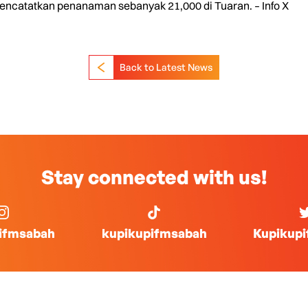
encatatkan penanaman sebanyak 21,000 di Tuaran. – Info X
Back to Latest News
Stay connected with us!
ifmsabah
kupikupifmsabah
Kupikup