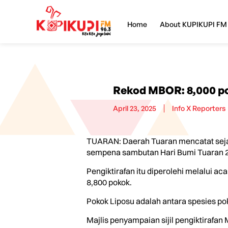
Home
About KUPIKUPI FM
Rekod MBOR: 8,000 po
April 23, 2025
Info X Reporters
TUARAN: Daerah Tuaran mencatat seja
sempena sambutan Hari Bumi Tuaran 2
Pengiktirafan itu diperolehi melalui 
8,800 pokok.
Pokok Liposu adalah antara spesies pok
Majlis penyampaian sijil pengiktiraf