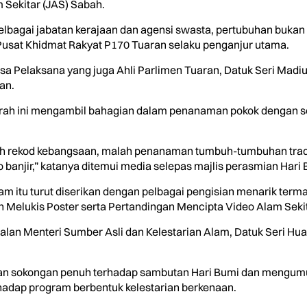
 Sekitar (JAS) Sabah.
bagai jabatan kerajaan dan agensi swasta, pertubuhan bukan
usat Khidmat Rakyat P170 Tuaran selaku penganjur utama.
a Pelaksana yang juga Ahli Parlimen Tuaran, Datuk Seri Madiu
an.
 daerah ini mengambil bahagian dalam penanaman pokok dengan
h rekod kebangsaan, malah penanaman tumbuh-tumbuhan trad
 banjir,” katanya ditemui media selepas majlis perasmian Hari
am itu turut diserikan dengan pelbagai pengisian menarik term
 Melukis Poster serta Pertandingan Mencipta Video Alam Sekit
an Menteri Sumber Asli dan Kelestarian Alam, Datuk Seri Huan
kan sokongan penuh terhadap sambutan Hari Bumi dan meng
adap program berbentuk kelestarian berkenaan.