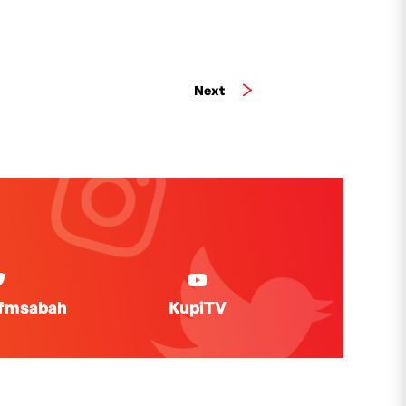
Next
ifmsabah
KupiTV