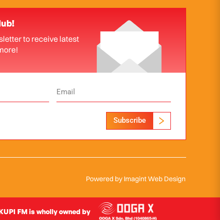
lub!
letter to receive latest
more!
Subscribe
Powered by
Imagint Web Design
UPI FM is wholly owned by