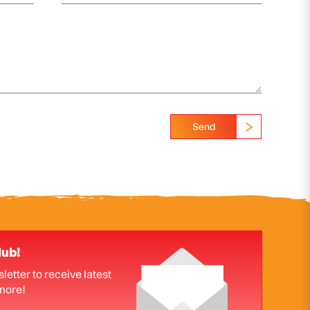
Send
lub!
letter to receive latest
more!