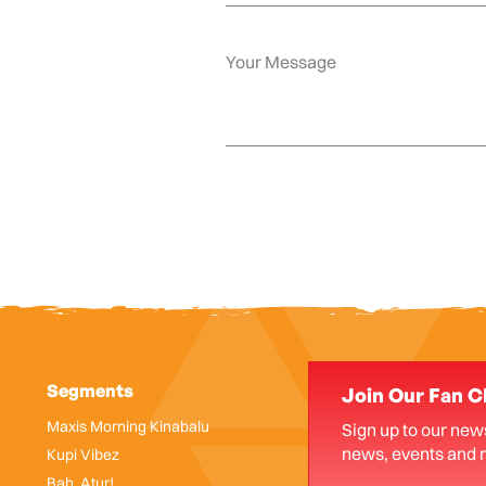
Segments
Join Our Fan C
Maxis Morning Kinabalu
Sign up to our news
news, events and 
Kupi Vibez
Bah, Atur!