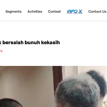
Segments
Activities
Contest
InfoX
Contact Us
 bersalah bunuh kekasih
rs