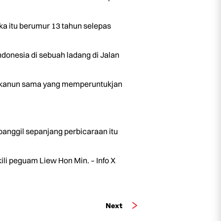
a itu berumur 13 tahun selepas
onesia di sebuah ladang di Jalan
4 kanun sama yang memperuntukjan
nggil sepanjang perbicaraan itu
i peguam Liew Hon Min. – Info X
Next