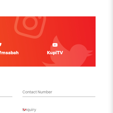
ifmsabah
KupiTV