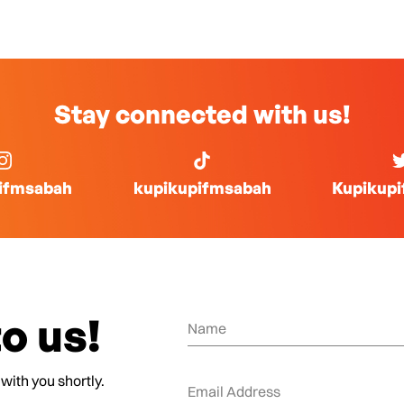
Stay connected with us!
ifmsabah
kupikupifmsabah
Kupikup
o us!
 with you shortly.