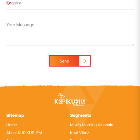
Send
Sitemap
Segments
Home
Maxis Morning Kinabalu
About KUPIKUPI FM
Kupi Vibez