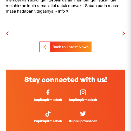
memberikan sokongan terbaik dalam membangun sukan dan
melahirkan lebih ramai atlet untuk mewakili Sabah pada masa-
masa hadapan”, tegasnya. – Info X
Back to Latest News
Stay connected with us!
kupikupifmsabah
kupikupifmsabah
kupikupifmsabah
Kupikupifmsabah