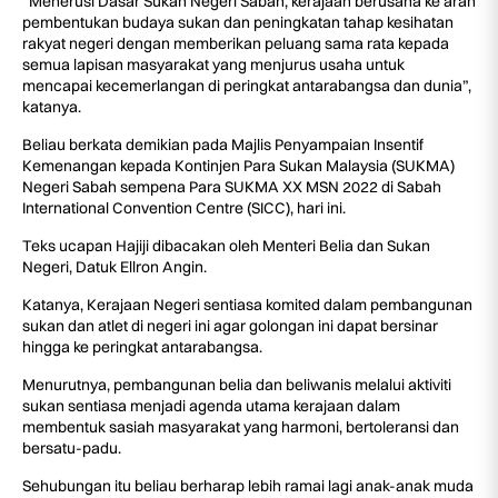
“Menerusi Dasar Sukan Negeri Sabah, kerajaan berusaha ke arah
pembentukan budaya sukan dan peningkatan tahap kesihatan
rakyat negeri dengan memberikan peluang sama rata kepada
semua lapisan masyarakat yang menjurus usaha untuk
mencapai kecemerlangan di peringkat antarabangsa dan dunia”,
katanya.
Beliau berkata demikian pada Majlis Penyampaian Insentif
Kemenangan kepada Kontinjen Para Sukan Malaysia (SUKMA)
Negeri Sabah sempena Para SUKMA XX MSN 2022 di Sabah
International Convention Centre (SICC), hari ini.
Teks ucapan Hajiji dibacakan oleh Menteri Belia dan Sukan
Negeri, Datuk Ellron Angin.
Katanya, Kerajaan Negeri sentiasa komited dalam pembangunan
sukan dan atlet di negeri ini agar golongan ini dapat bersinar
hingga ke peringkat antarabangsa.
Menurutnya, pembangunan belia dan beliwanis melalui aktiviti
sukan sentiasa menjadi agenda utama kerajaan dalam
membentuk sasiah masyarakat yang harmoni, bertoleransi dan
bersatu-padu.
Sehubungan itu beliau berharap lebih ramai lagi anak-anak muda