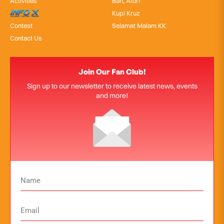
Activities
Bah, Atur!
InfoX
Kupi Kruz
Contest
Selamat Malam KK
Contact Us
Join Our Fan Club!
Sign up to our newsletter to receive latest news, events
and more!