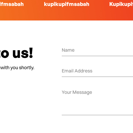
ifmsabah
kupikupifmsabah
Kupikup
o us!
 with you shortly.