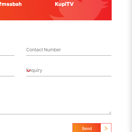
ifmsabah
KupiTV
Send