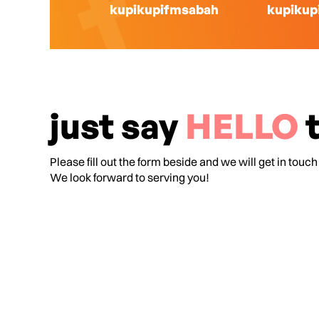
kupikupifmsabah
kupikup
just say
HELLO
t
Please fill out the form beside and we will get in touch
We look forward to serving you!