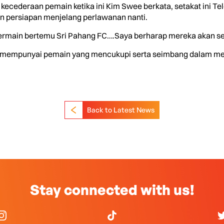
 kecederaan pemain ketika ini Kim Swee berkata, setakat ini T
n persiapan menjelang perlawanan nanti.
 bermain bertemu Sri Pahang FC….Saya berharap mereka akan s
C mempunyai pemain yang mencukupi serta seimbang dalam me
Back to Latest News
Stay connected with us!