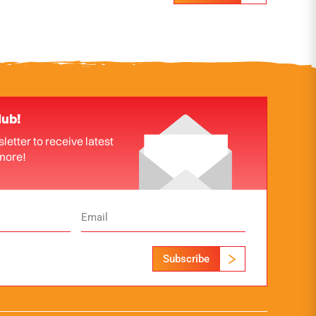
lub!
letter to receive latest
more!
Subscribe