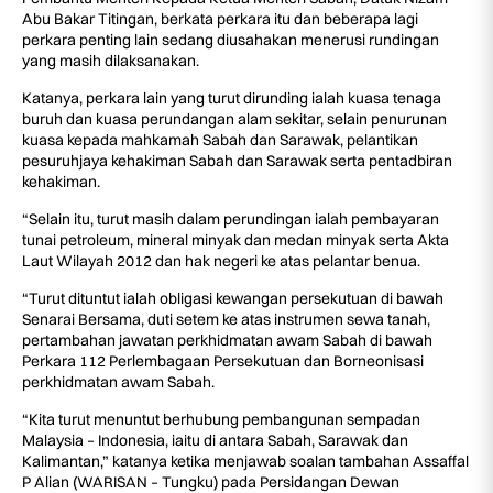
Abu Bakar Titingan, berkata perkara itu dan beberapa lagi
perkara penting lain sedang diusahakan menerusi rundingan
yang masih dilaksanakan.
Katanya, perkara lain yang turut dirunding ialah kuasa tenaga
buruh dan kuasa perundangan alam sekitar, selain penurunan
kuasa kepada mahkamah Sabah dan Sarawak, pelantikan
pesuruhjaya kehakiman Sabah dan Sarawak serta pentadbiran
kehakiman.
“Selain itu, turut masih dalam perundingan ialah pembayaran
tunai petroleum, mineral minyak dan medan minyak serta Akta
Laut Wilayah 2012 dan hak negeri ke atas pelantar benua.
“Turut dituntut ialah obligasi kewangan persekutuan di bawah
Senarai Bersama, duti setem ke atas instrumen sewa tanah,
pertambahan jawatan perkhidmatan awam Sabah di bawah
Perkara 112 Perlembagaan Persekutuan dan Borneonisasi
perkhidmatan awam Sabah.
“Kita turut menuntut berhubung pembangunan sempadan
Malaysia – Indonesia, iaitu di antara Sabah, Sarawak dan
Kalimantan,” katanya ketika menjawab soalan tambahan Assaffal
P Alian (WARISAN – Tungku) pada Persidangan Dewan