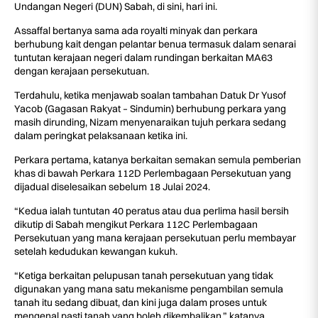
Undangan Negeri (DUN) Sabah, di sini, hari ini.
Assaffal bertanya sama ada royalti minyak dan perkara
berhubung kait dengan pelantar benua termasuk dalam senarai
tuntutan kerajaan negeri dalam rundingan berkaitan MA63
dengan kerajaan persekutuan.
Terdahulu, ketika menjawab soalan tambahan Datuk Dr Yusof
Yacob (Gagasan Rakyat – Sindumin) berhubung perkara yang
masih dirunding, Nizam menyenaraikan tujuh perkara sedang
dalam peringkat pelaksanaan ketika ini.
Perkara pertama, katanya berkaitan semakan semula pemberian
khas di bawah Perkara 112D Perlembagaan Persekutuan yang
dijadual diselesaikan sebelum 18 Julai 2024.
“Kedua ialah tuntutan 40 peratus atau dua perlima hasil bersih
dikutip di Sabah mengikut Perkara 112C Perlembagaan
Persekutuan yang mana kerajaan persekutuan perlu membayar
setelah kedudukan kewangan kukuh.
“Ketiga berkaitan pelupusan tanah persekutuan yang tidak
digunakan yang mana satu mekanisme pengambilan semula
tanah itu sedang dibuat, dan kini juga dalam proses untuk
mengenal pasti tanah yang boleh dikembalikan,” katanya.