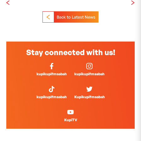
Back to Latest News
Stay connected with us!
kupikupifmsabah
kupikupifmsabah
kupikupifmsabah
Kupikupifmsabah
KupiTV