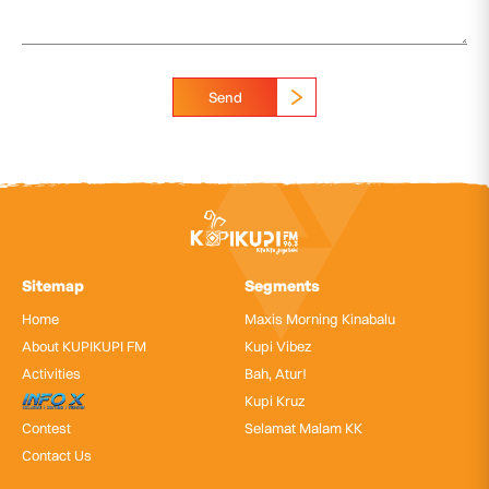
Send
Sitemap
Segments
Home
Maxis Morning Kinabalu
About KUPIKUPI FM
Kupi Vibez
Activities
Bah, Atur!
InfoX
Kupi Kruz
Contest
Selamat Malam KK
Contact Us