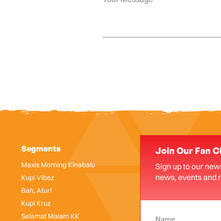
Segments
Join Our Fan C
Maxis Morning Kinabalu
Sign up to our news
news, events and 
Kupi Vibez
Bah, Atur!
Kupi Kruz
Selamat Malam KK