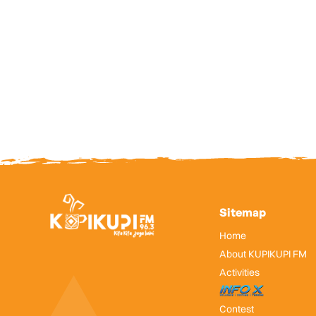
Sitemap
Home
About KUPIKUPI FM
Activities
InfoX
Contest