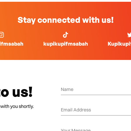
Stay connected with us!
ifmsabah
kupikupifmsabah
Kupikup
o us!
 with you shortly.