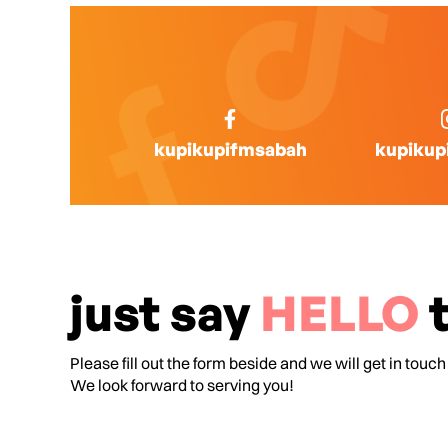
kupikupifmsabah
kupikup
just say
HELLO
t
Please fill out the form beside and we will get in touch
We look forward to serving you!