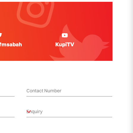
ifmsabah
KupiTV