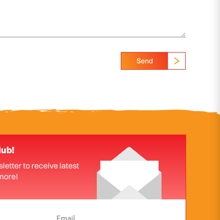
Send
lub!
letter to receive latest
more!