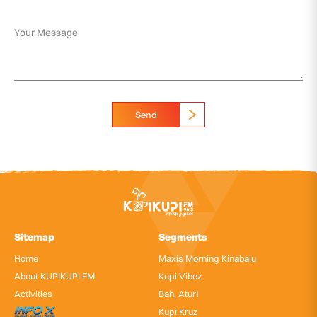
Send
Sitemap
Segments
Home
Maxis Morning Kinabalu
About KUPIKUPI FM
Kupi Vibez
Activities
Bah, Atur!
InfoX
Kupi Kruz