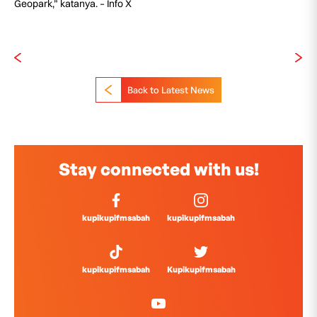
Geopark,” katanya. – Info X
Back to Latest News
Stay connected with us!
kupikupifmsabah
kupikupifmsabah
kupikupifmsabah
Kupikupifmsabah