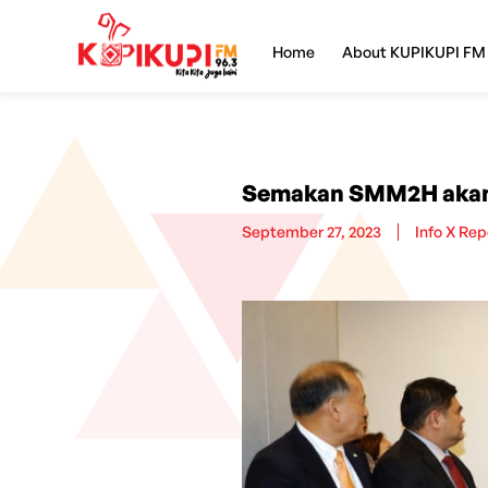
Home
About KUPIKUPI FM
Semakan SMM2H akan d
September 27, 2023
Info X Rep