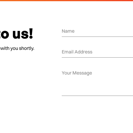
o us!
 with you shortly.