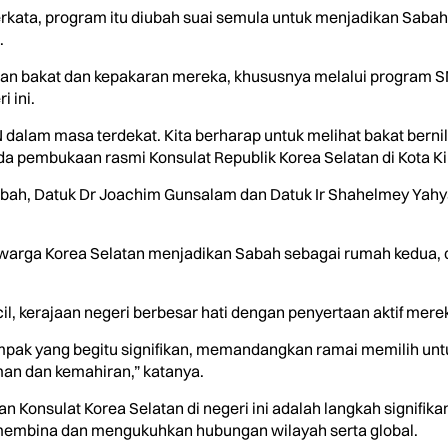
berkata, program itu diubah suai semula untuk menjadikan Saba
.
an bakat dan kepakaran mereka, khususnya melalui program 
 ini.
dalam masa terdekat. Kita berharap untuk melihat bakat bernila
a pembukaan rasmi Konsulat Republik Korea Selatan di Kota Kina
bah, Datuk Dr Joachim Gunsalam dan Datuk Ir Shahelmey Yahya
2,000 warga Korea Selatan menjadikan Sabah sebagai rumah kedu
il, kerajaan negeri berbesar hati dengan penyertaan aktif merek
mpak yang begitu signifikan, memandangkan ramai memilih unt
an dan kemahiran,” katanya.
an Konsulat Korea Selatan di negeri ini adalah langkah signifik
h membina dan mengukuhkan hubungan wilayah serta global.