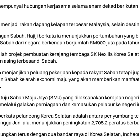
 mempunyai hubungan kerjasama selama enam dekad berikutan 
 menjadi rakan dagang kelapan terbesar Malaysia, selain destin
an Sabah, Hajiji berkata ia menunjukkan pertumbuhan yang ba
Sabah dari negara berkenaan berjumlah RM900 juta pada tahun
ialah projek pembuatan kerajang tembaga SK Nexilis Korea Selata
 asing terbesar di Sabah.
saja menjanjikan peluang pekerjaan kepada rakyat Sabah tetapi
han Sabah ke arah ekonomi maju yang akan memberikan manfaa
.
a tuju Sabah Maju Jaya (SMJ) yang dilaksanakan kerajaan nege
lalui galakan perniagaan dan kemasukan pelabur ke negeri in
 berkata pelancong Korea Selatan adalah antara penyumbang ter
ingga Jun lalu, menunjukkan peningkatan 2,705.2 peratus berb
ungkan terus dengan dua bandar raya di Korea Selatan, Inche