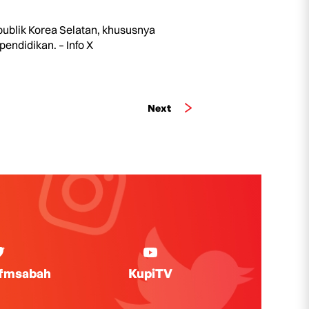
publik Korea Selatan, khususnya
endidikan. – Info X
Next
ifmsabah
KupiTV