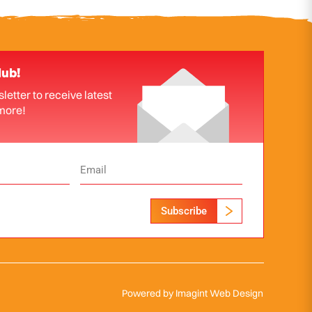
lub!
letter to receive latest
more!
Subscribe
Powered by
Imagint Web Design