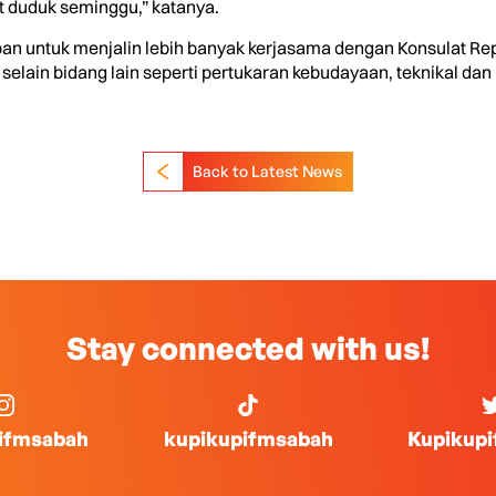
t duduk seminggu,” katanya.
pan untuk menjalin lebih banyak kerjasama dengan Konsulat Re
elain bidang lain seperti pertukaran kebudayaan, teknikal dan p
Back to Latest News
Stay connected with us!
ifmsabah
kupikupifmsabah
Kupikup