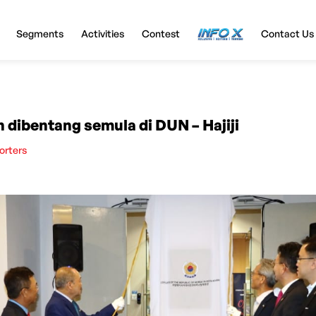
Segments
Activities
Contest
InfoX
Contact Us
ibentang semula di DUN – Hajiji
orters