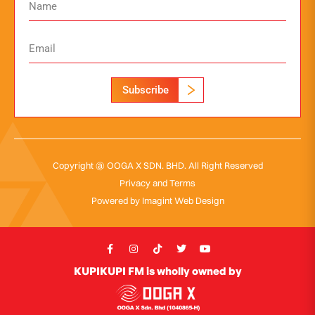
Subscribe
Copyright @ OOGA X SDN. BHD. All Right Reserved
Privacy and Terms
Powered by
Imagint Web Design
KUPIKUPI FM is wholly owned by