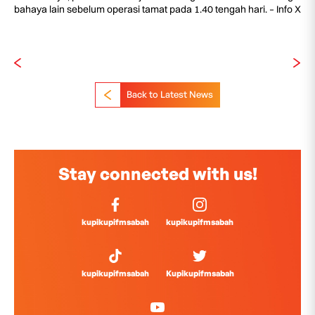
bahaya lain sebelum operasi tamat pada 1.40 tengah hari. – Info X
Back to Latest News
Stay connected with us!
kupikupifmsabah
kupikupifmsabah
kupikupifmsabah
Kupikupifmsabah