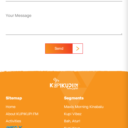
Send
Sitemap
Segments
Home
Maxis Morning Kinabalu
About KUPIKUPI FM
Kupi Vibez
Activities
Bah, Atur!
InfoX
Kupi Kruz