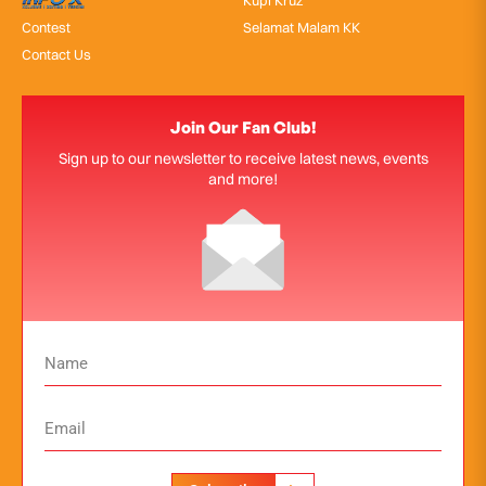
Contest
Selamat Malam KK
Contact Us
Join Our Fan Club!
Sign up to our newsletter to receive latest news, events
and more!