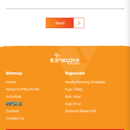
Send
Sitemap
Segments
Home
Maxis Morning Kinabalu
About KUPIKUPI FM
Kupi Vibez
Activities
Bah, Atur!
InfoX
Kupi Kruz
Contest
Selamat Malam KK
Contact Us