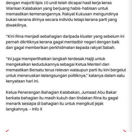
dengan majoriti tipis 10 undi telah dicapai hasil kerja keras
Warisan Kalabakan yang berjuang habis-habisan untuk
memastikan kemenangannya. Rakyat Kukusan mengundinya
bukan kerana dirinya secara individu tetapi kerana parti yang
diwakilinya.
“Kini Rina menjadi sebahagian daripada kluster yang sebelum ini
pernah dikritiknya kerana gagal mentadbir negeri dengan baik
dan gagal memberikan perkhidmatan kepada rakyat Sabah.
“Ini juga memperlihatkan langkah terdesak Hajiji untuk
mengekalkan kedudukannya sebagai Ketua Menteri dan
memastikan Bersatu terus relevan walaupun parti itu kini bergelut
untuk meneruskan kelangsungan politiknya,” katanya dalam satu
kenyataan hari ini.
Ketua Penerangan Bahagian Kalabakan, Jumaad Abu Bakar
berkata bahagian itu masih kukuh dan tindakan Rina itu gagal
menarik sesiapa di bahagian itu untuk mengikuti jejak
langkahnya. – Info X