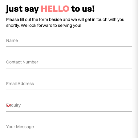
just say
HELLO
to us!
Please fill out the form beside and we will get in touch with you
shortly. We look forward to serving you!