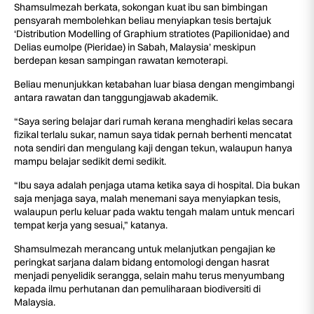
Shamsulmezah berkata, sokongan kuat ibu san bimbingan
pensyarah membolehkan beliau menyiapkan tesis bertajuk
‘Distribution Modelling of Graphium stratiotes (Papilionidae) and
Delias eumolpe (Pieridae) in Sabah, Malaysia’ meskipun
berdepan kesan sampingan rawatan kemoterapi.
Beliau menunjukkan ketabahan luar biasa dengan mengimbangi
antara rawatan dan tanggungjawab akademik.
“Saya sering belajar dari rumah kerana menghadiri kelas secara
fizikal terlalu sukar, namun saya tidak pernah berhenti mencatat
nota sendiri dan mengulang kaji dengan tekun, walaupun hanya
mampu belajar sedikit demi sedikit.
“Ibu saya adalah penjaga utama ketika saya di hospital. Dia bukan
saja menjaga saya, malah menemani saya menyiapkan tesis,
walaupun perlu keluar pada waktu tengah malam untuk mencari
tempat kerja yang sesuai,” katanya.
Shamsulmezah merancang untuk melanjutkan pengajian ke
peringkat sarjana dalam bidang entomologi dengan hasrat
menjadi penyelidik serangga, selain mahu terus menyumbang
kepada ilmu perhutanan dan pemuliharaan biodiversiti di
Malaysia.