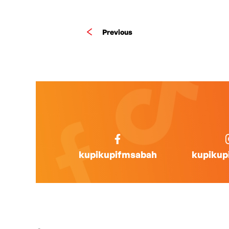
Previous
kupikupifmsabah
kupikup