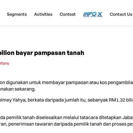
Segments
Activities
Contest
InfoX
Contact Us
bilion bayar pampasan tanah
rters
on digunakan untuk membayar pampasan atau kos pengambilan 
anakan sekarang.
elmey Yahya, berkata daripada jumlah itu, sebanyak RM1.32 bil
 pemilik tanah diselesaikan melalui tatacara ditetapkan Jaba
ran, penerimaan tawaran daripada pemilik tanah dan proses p