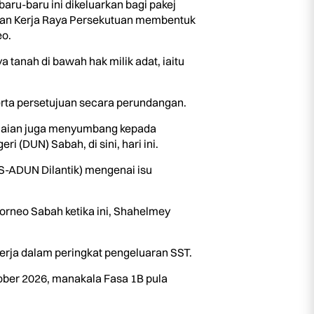
aru-baru ini dikeluarkan bagi pakej
rian Kerja Raya Persekutuan membentuk
o.
tanah di bawah hak milik adat, iaitu
erta persetujuan secara perundangan.
nilaian juga menyumbang kepada
(DUN) Sabah, di sini, hari ini.
S-ADUN Dilantik) mengenai isu
orneo Sabah ketika ini, Shahelmey
erja dalam peringkat pengeluaran SST.
ober 2026, manakala Fasa 1B pula