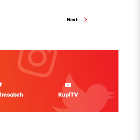
Next
ifmsabah
KupiTV