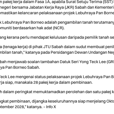
akej kerja dalam Fasa 1A, apabila Surat Setuju Terima (SST) b
a negeri bersama Jabatan Kerja Raya (JKR) Sabah dan Kemente
astikan kelancaran pelaksanaan projek Lebuhraya Pan Borne
k Lebuhraya Pan Borneo adalah pengambilan tanah terutamanya 
komuniti berdasarkan hak adat (NCR).
ang kerana perlu mendapat kelulusan daripada pemilik tanah s
ia (tenaga kerja) di pihak JTU Sabah dalam sudut membuat pe
bilan tanah,” katanya pada Persidangan Dewan Undangan Negeri 
Sabah menjawab soalan tambahan Datuk Seri Yong Teck Lee (GR
ya Pan Borneo Sabah.
Teck Lee mengenai status pelaksanaan projek Lebuhraya Pan B
erja siap, manakala 28 pakej kerja dalam pembinaan.
asih dalam peringkat memuktamadkan perolehan dan satu pakej k
ngkat pembinaan, dijangka keseluruhannya siap menjelang Okt
ember 2028,” katanya. – Info X