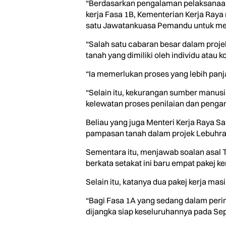
“Berdasarkan pengalaman pelaksanaan p
kerja Fasa 1B, Kementerian Kerja Ray
satu Jawatankuasa Pemandu untuk mem
“Salah satu cabaran besar dalam proje
tanah yang dimiliki oleh individu atau 
“Ia memerlukan proses yang lebih panj
“Selain itu, kekurangan sumber manus
kelewatan proses penilaian dan pengam
Beliau yang juga Menteri Kerja Raya 
pampasan tanah dalam projek Lebuhra
Sementara itu, menjawab soalan asal 
berkata setakat ini baru empat pakej k
Selain itu, katanya dua pakej kerja m
“Bagi Fasa 1A yang sedang dalam peri
dijangka siap keseluruhannya pada Sept