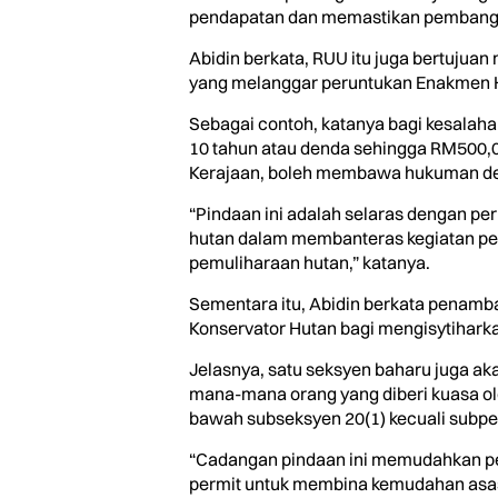
pendapatan dan memastikan pembangu
Abidin berkata, RUU itu juga bertuju
yang melanggar peruntukan Enakmen H
Sebagai contoh, katanya bagi kesalah
10 tahun atau denda sehingga RM500,0
Kerajaan, boleh membawa hukuman den
“Pindaan ini adalah selaras dengan p
hutan dalam membanteras kegiatan pen
pemuliharaan hutan,” katanya.
Sementara itu, Abidin berkata penamb
Konservator Hutan bagi mengisytihark
Jelasnya, satu seksyen baharu juga ak
mana-mana orang yang diberi kuasa ole
bawah subseksyen 20(1) kecuali subper
“Cadangan pindaan ini memudahkan pemb
permit untuk membina kemudahan asas 