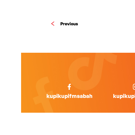
Previous
kupikupifmsabah
kupikup