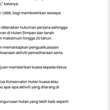
” katanya.
an 1968, bagi membolehkan sesiapa
eh dikenakan hukuman penjara sehingga
ran di Hutan Simpan dan tanah
n maksimum hingga 20 tahun.
juan memantapkan penguatkuasaan
sanaan aktiviti pemeliharaan serta
tujuan memberikan kuasa kepada Ketua
etua Konservator Hutan kuasa atau
apa-apa aktiviti yang dilarang di
ngurusan hutan yang lebih baik seperti