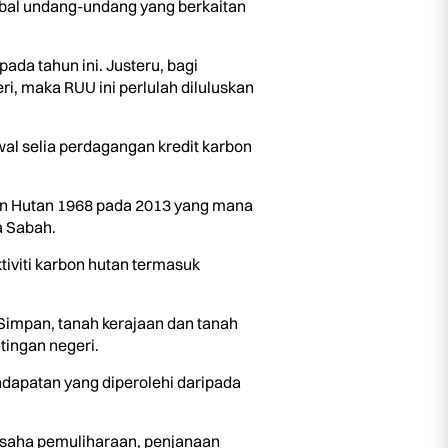
bal undang-undang yang berkaitan
da tahun ini. Justeru, bagi
i, maka RUU ini perlulah diluluskan
l selia perdagangan kredit karbon
men Hutan 1968 pada 2013 yang mana
a Sabah.
iviti karbon hutan termasuk
 Simpan, tanah kerajaan dan tanah
tingan negeri.
dapatan yang diperolehi daripada
usaha pemuliharaan, penjanaan