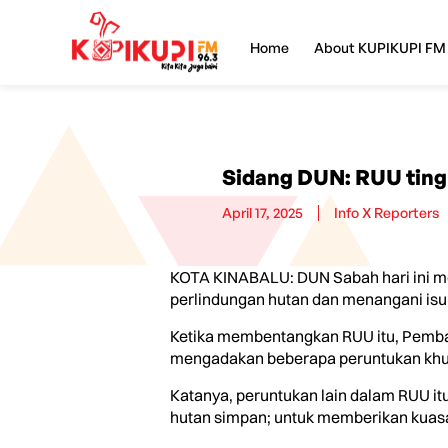
Home
About KUPIKUPI FM
Sidang DUN: RUU tingk
April 17, 2025
Info X Reporters
KOTA KINABALU: DUN Sabah hari ini m
perlindungan hutan dan menangani isu
Ketika membentangkan RUU itu, Pembant
mengadakan beberapa peruntukan khusu
Katanya, peruntukan lain dalam RUU i
hutan simpan; untuk memberikan kuas