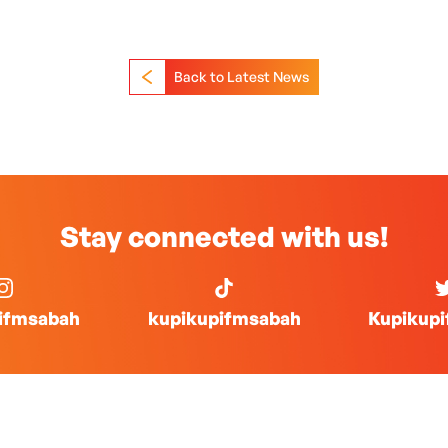
Back to Latest News
Stay connected with us!
ifmsabah
kupikupifmsabah
Kupikup