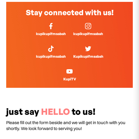
Stay connected with us!
kupikupifmsabah
kupikupifmsabah
kupikupifmsabah
Kupikupifmsabah
KupiTV
just say
HELLO
to us!
Please fill out the form beside and we will get in touch with you
shortly. We look forward to serving you!