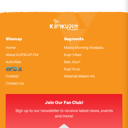
Sitemap
Segments
Home
Maxis Morning Kinabalu
About KUPIKUPI FM
Kupi Vibez
Activities
Bah, Atur!
InfoX
Kupi Kruz
Contest
Selamat Malam KK
Contact Us
Join Our Fan Club!
Sign up to our newsletter to receive latest news, events
and more!