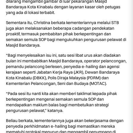
dilarang mengambil gambar di luar pekarangan Masjid
Bandaraya Kota Kinabalu dengan layanan kasar oleh petugas
yang ada di lokasi terbabit.
Sementara itu, Christina berkata kementeriannya melalui STB
juga akan melaksanakan beberapa cadangan pendekatan
proaktif, termasuk pembabitan pihak berkepentingan dan
semakan semula SOP bagi mengukuhkan pengurusan pelawat di
Masjid Bandaraya.
“Bagi menyelesaikan isu ini, satu sesi libat urus akan diadakan
bulan ini membabitkan Masjid Bandaraya, operator pelancongan,
pemandu pelancong berlesen, penyedia e-hailing dan agensi
kerajaan seperti Jabatan Kerja Raya (JKR), Dewan Bandaraya
Kota Kinabalu (DBKK), Polis Diraja Malaysia (PDRM) dan
Kementerian Pelancongan, Seni dan Budaya (MOTAC).
“Pada sesi itu nanti kita akan memberi taklimat kepada pihak
berkepentingan mengenai semakan semula SOP dan
mendapatkan maklum balas bagi membetulkan strategi
pengurusan pelawat,” katanya.
Beliau berkata, kementeriannya juga akan bekerjasama dengan
penyedia perkhidmatan e-hailing bagi memastikan mereka
mematuhi protokal menurun dan mengambil penumpang di