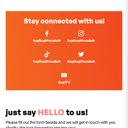
Stay connected with us!
kupikupifmsabah
kupikupifmsabah
kupikupifmsabah
Kupikupifmsabah
KupiTV
just say
HELLO
to us!
Please fill out the form beside and we will get in touch with you
shortly. We look forward to serving you!