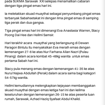
pada SUKMA Sarawak XXI selepas menamatkan cabaran
dengan tiga pingat emas hari ini.
Ia meletakkan skuad muaythai sebagai penyumbang pingat emas
terbanyak Sabahsetakat ini dengan lima pingat emas di samping
tiga perak dan dua gangsa.
Tiga pingat emas hari ini dimenangi Eva Anastasia Warren, Stacy
Poong Dai Hee dan Hellmi Samsir.
Hari terakhir acara muaythai yang berlangsung di Dewan
Paragon Bintulu itu menyaksikan Eva meraih emas dengan
kemenangan 27-6 ke atas Nur Farhana Alian Nazri (Pulau
Pinang) dalam acara kombat 45-48kg wanita untuk emas
pertama Sabah hari ini.
Stacy pula menang emas dengan kemenangan 41-35 ke atas
Nurul Najwa Abdullah (Perak) dalam acara sama bagi kategori
54-57kg wanita.
Hellmi kemudiannya melengkapkan kejayaan membanggakan
skuad muaythai dengan emas ketiga hari ini dan kelima
keseluruhan dengan kemenangan 26-15 ke atas peserta tuan
rumah, Sarawak, Azhad Haziq Syafaat Abdul Khalid.