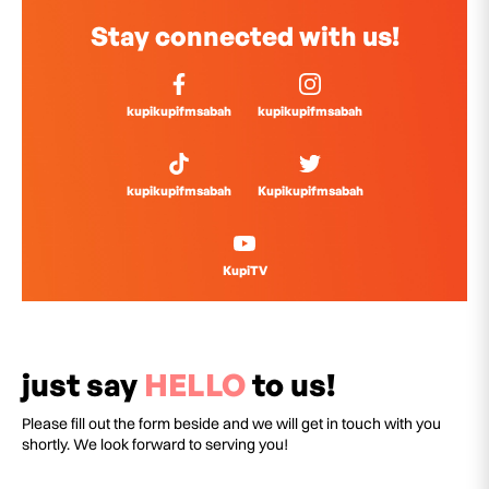
Stay connected with us!
kupikupifmsabah
kupikupifmsabah
kupikupifmsabah
Kupikupifmsabah
KupiTV
just say
HELLO
to us!
Please fill out the form beside and we will get in touch with you
shortly. We look forward to serving you!