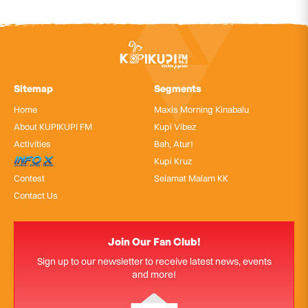
Sitemap
Segments
Home
Maxis Morning Kinabalu
About KUPIKUPI FM
Kupi Vibez
Activities
Bah, Atur!
InfoX
Kupi Kruz
Contest
Selamat Malam KK
Contact Us
Join Our Fan Club!
Sign up to our newsletter to receive latest news, events
and more!