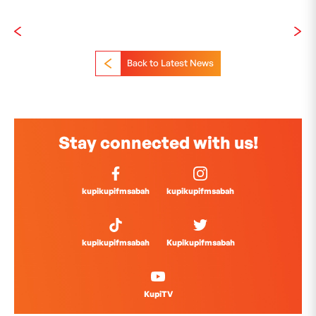
Back to Latest News
Stay connected with us!
kupikupifmsabah
kupikupifmsabah
kupikupifmsabah
Kupikupifmsabah
KupiTV