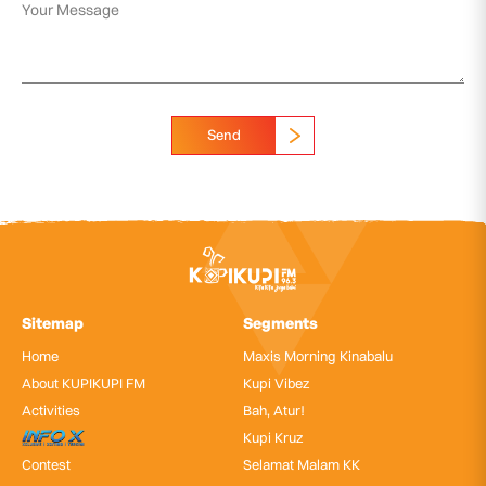
Send
Sitemap
Segments
Home
Maxis Morning Kinabalu
About KUPIKUPI FM
Kupi Vibez
Activities
Bah, Atur!
InfoX
Kupi Kruz
Contest
Selamat Malam KK