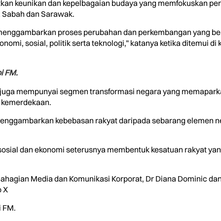
an keunikan dan kepelbagaian budaya yang memfokuskan per
ra Sabah dan Sarawak.
menggambarkan proses perubahan dan perkembangan yang ber
i, sosial, politik serta teknologi,” katanya ketika ditemui di 
pi FM.
but juga mempunyai segmen transformasi negara yang memapar
k kemerdekaan.
 menggambarkan kebebasan rakyat daripada sebarang elemen n
i sosial dan ekonomi seterusnya membentuk kesatuan rakyat yang
Bahagian Media dan Komunikasi Korporat, Dr Diana Dominic d
o X
i FM.