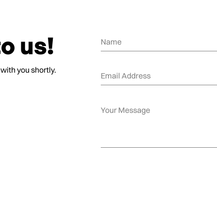
o us!
 with you shortly.