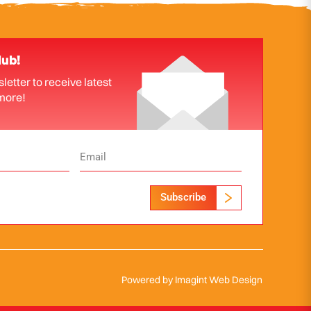
lub!
letter to receive latest
more!
Subscribe
Powered by
Imagint Web Design