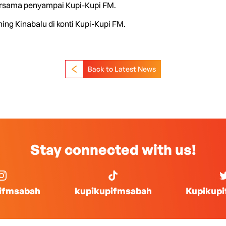
bersama penyampai Kupi-Kupi FM.
ning Kinabalu di konti Kupi-Kupi FM.
Back to Latest News
Stay connected with us!
ifmsabah
kupikupifmsabah
Kupikup