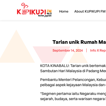
Home
About KUPIKUPI FM
Tarian unik Rumah Ma
September 14, 2024
Info X Rep
KOTA KINABALU: Tarian unik bertema
Sambutan Hari Malaysia di Padang Mer
Pembantu Menteri Pelancongan, Kebuda
pelbagai aspek kejayaan Malaysia dan 
“Segmen pertama iaitu Negaraku meng
sejarah, budaya, serta warisan negara k