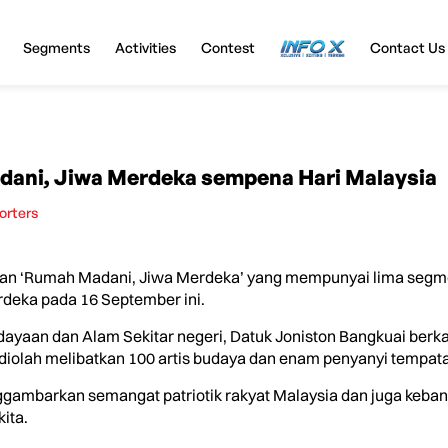
Segments
Activities
Contest
InfoX
Contact Us
dani, Jiwa Merdeka sempena Hari Malaysia
orters
kan ‘Rumah Madani, Jiwa Merdeka’ yang mempunyai lima seg
deka pada 16 September ini.
yaan dan Alam Sekitar negeri, Datuk Joniston Bangkuai berk
diolah melibatkan 100 artis budaya dan enam penyanyi tempat
gambarkan semangat patriotik rakyat Malaysia dan juga keba
ita.