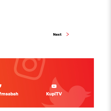
Next
ifmsabah
KupiTV