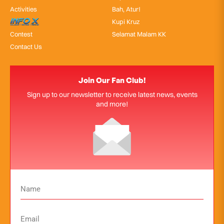
Activities
Bah, Atur!
InfoX
Kupi Kruz
Contest
Selamat Malam KK
Contact Us
Join Our Fan Club!
Sign up to our newsletter to receive latest news, events
and more!