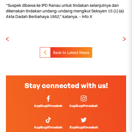
“Suspek dibawa ke IPD Ranau untuk tindakan selanjutnya dan
dikenakan tindakan undang-undang mengikut Seksyen 15 (1) (a)
Akta Dadah Berbahaya 1952,” katanya. – Info X
Back to Latest News
Stay connected with us!
kupikupifmsabah
kupikupifmsabah
kupikupifmsabah
Kupikupifmsabah