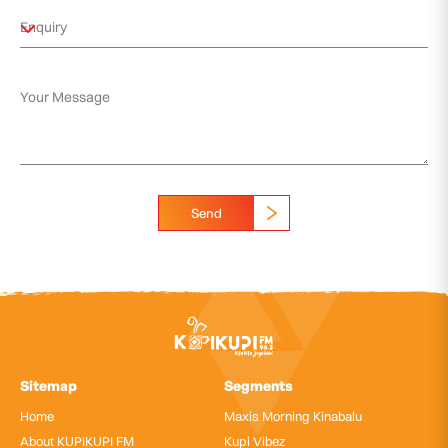
Send
Sitemap
Segments
Home
Maxis Morning Kinabalu
About KUPIKUPI FM
Kupi Vibez