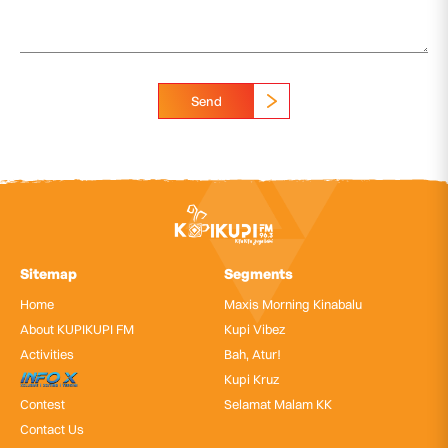
Send
Sitemap
Segments
Home
Maxis Morning Kinabalu
About KUPIKUPI FM
Kupi Vibez
Activities
Bah, Atur!
InfoX
Kupi Kruz
Contest
Selamat Malam KK
Contact Us