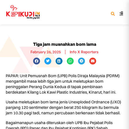
Tiga jam musnahkan bom lama
February 26, 2025
Info X Reporters
PAPAR: Unit Pemusnah Bom (UPB) Polis Diraja Malaysia (PDRM)
mengambil masa lebih tiga jam untuk meletupkan bom
peninggalan Perang Dunia Kedua di tapak pembinaan
berdekatan Kilang Lok Kawi Plastic Industries, Kinarut, hari ini.
Usaha meletupkan bom lama jenis Unexploded Ordnance (UXO)
panjang 120 sentimeter dengan berat 250 kilogram itu bermula
jam 10.30 pagi tadi, namun percubaan berkenaan tidak berhasil.
Bagaimanapun usaha diteruskan oleh UPB Ibu Pejabat Polis
Daerah (IPD) Papar dan Ibu Pejabat Kontinjen (IPK) Sabah