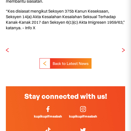
membantu siasatan.
“Kes disiasat mengikut Seksyen 375b Kanun Keseksaan,
Seksyen 14(a) Akta Kesalahan Kesalahan Seksual Terhadap
Kanak-Kanak 2017 dan Seksyen 6(1)(c) Akta Imigresen 1959/63,”
katanya. – Info X
Back to Latest News
Stay connected with us!
kupikupifmsabah
kupikupifmsabah