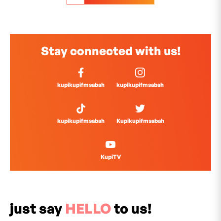
Stay connected with us!
kupikupifmsabah
kupikupifmsabah
kupikupifmsabah
Kupikupifmsabah
KupiTV
just say
HELLO
to us!