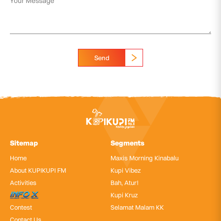
Send
Sitemap
Segments
Home
Maxis Morning Kinabalu
About KUPIKUPI FM
Kupi Vibez
Activities
Bah, Atur!
InfoX
Kupi Kruz
Contest
Selamat Malam KK
Contact Us