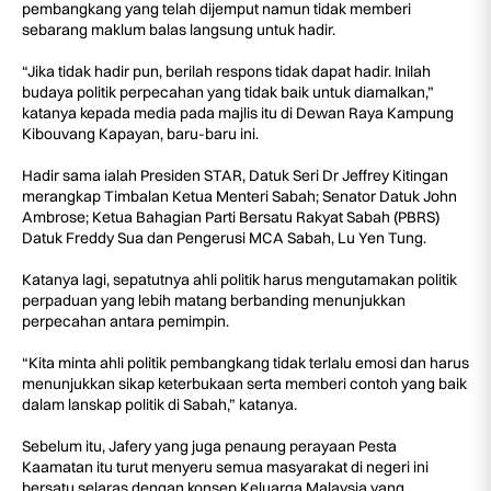
pembangkang yang telah dijemput namun tidak memberi
sebarang maklum balas langsung untuk hadir.
“Jika tidak hadir pun, berilah respons tidak dapat hadir. Inilah
budaya politik perpecahan yang tidak baik untuk diamalkan,”
katanya kepada media pada majlis itu di Dewan Raya Kampung
Kibouvang Kapayan, baru-baru ini.
Hadir sama ialah Presiden STAR, Datuk Seri Dr Jeffrey Kitingan
merangkap Timbalan Ketua Menteri Sabah; Senator Datuk John
Ambrose; Ketua Bahagian Parti Bersatu Rakyat Sabah (PBRS)
Datuk Freddy Sua dan Pengerusi MCA Sabah, Lu Yen Tung.
Katanya lagi, sepatutnya ahli politik harus mengutamakan politik
perpaduan yang lebih matang berbanding menunjukkan
perpecahan antara pemimpin.
“Kita minta ahli politik pembangkang tidak terlalu emosi dan harus
menunjukkan sikap keterbukaan serta memberi contoh yang baik
dalam lanskap politik di Sabah,” katanya.
Sebelum itu, Jafery yang juga penaung perayaan Pesta
Kaamatan itu turut menyeru semua masyarakat di negeri ini
bersatu selaras dengan konsep Keluarga Malaysia yang