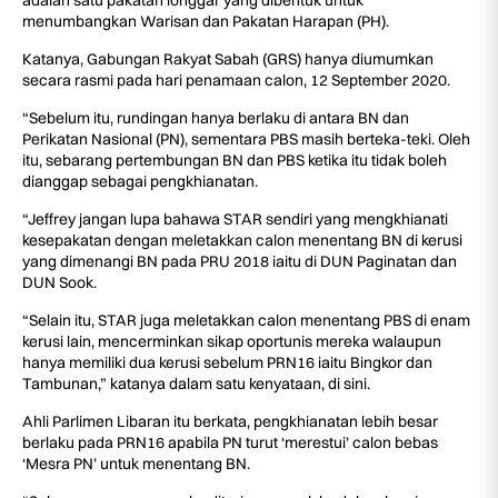
adalah satu pakatan longgar yang dibentuk untuk
menumbangkan Warisan dan Pakatan Harapan (PH).
Katanya, Gabungan Rakyat Sabah (GRS) hanya diumumkan
secara rasmi pada hari penamaan calon, 12 September 2020.
“Sebelum itu, rundingan hanya berlaku di antara BN dan
Perikatan Nasional (PN), sementara PBS masih berteka-teki. Oleh
itu, sebarang pertembungan BN dan PBS ketika itu tidak boleh
dianggap sebagai pengkhianatan.
“Jeffrey jangan lupa bahawa STAR sendiri yang mengkhianati
kesepakatan dengan meletakkan calon menentang BN di kerusi
yang dimenangi BN pada PRU 2018 iaitu di DUN Paginatan dan
DUN Sook.
“Selain itu, STAR juga meletakkan calon menentang PBS di enam
kerusi lain, mencerminkan sikap oportunis mereka walaupun
hanya memiliki dua kerusi sebelum PRN16 iaitu Bingkor dan
Tambunan,” katanya dalam satu kenyataan, di sini.
Ahli Parlimen Libaran itu berkata, pengkhianatan lebih besar
berlaku pada PRN16 apabila PN turut ‘merestui’ calon bebas
‘Mesra PN’ untuk menentang BN.