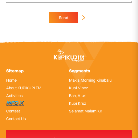
Send
Sitemap
Segments
Home
Maxis Morning Kinabalu
About KUPIKUPI FM
Kupi Vibez
Activities
Bah, Atur!
InfoX
Kupi Kruz
Contest
Selamat Malam KK
Contact Us