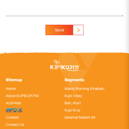
Send
Sitemap
Segments
Home
Maxis Morning Kinabalu
About KUPIKUPI FM
Kupi Vibez
Activities
Bah, Atur!
InfoX
Kupi Kruz
Contest
Selamat Malam KK
Contact Us