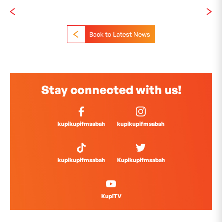
Back to Latest News
Stay connected with us!
kupikupifmsabah
kupikupifmsabah
kupikupifmsabah
Kupikupifmsabah
KupiTV