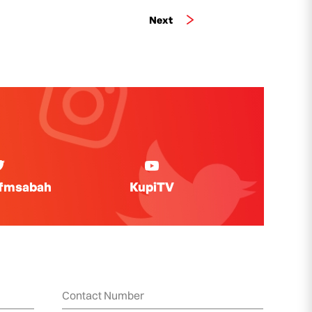
Next
ifmsabah
KupiTV