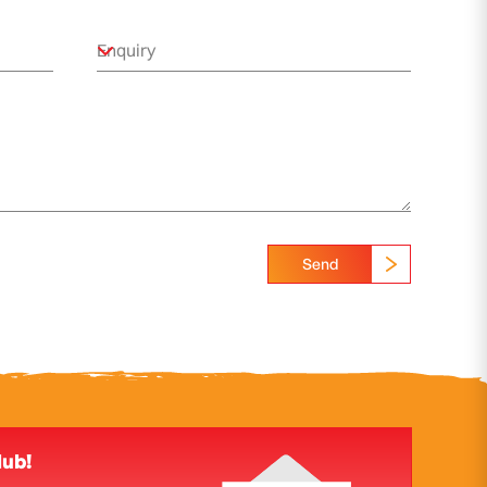
Send
lub!