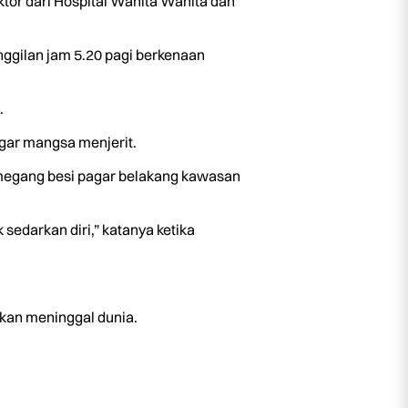
or dari Hospital Wanita Wanita dan
nggilan jam 5.20 pagi berkenaan
.
ngar mangsa menjerit.
emegang besi pagar belakang kawasan
sedarkan diri,” katanya ketika
kan meninggal dunia.