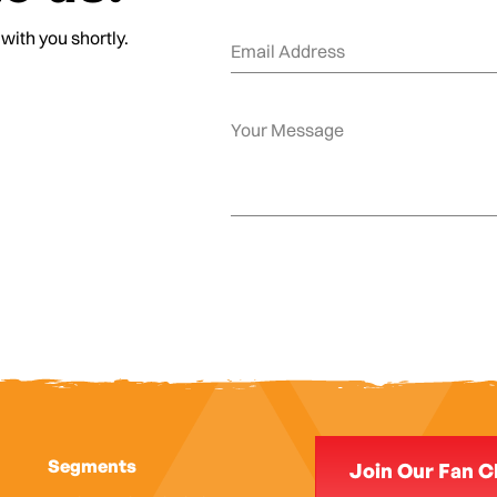
 with you shortly.
Segments
Join Our Fan C