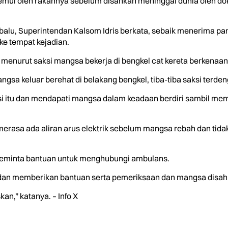
ui oleh rakannya sebelum disahkan meninggal dunia oleh dokt
balu, Superintendan Kalsom Idris berkata, sebaik menerima pa
ke tempat kejadian.
n menurut saksi mangsa bekerja di bengkel cat kereta berkenaan
angsa keluar berehat di belakang bengkel, tiba-tiba saksi terde
i itu dan mendapati mangsa dalam keadaan berdiri sambil m
rasa ada aliran arus elektrik sebelum mangsa rebah dan tidak 
eminta bantuan untuk menghubungi ambulans.
a dan memberikan bantuan serta pemeriksaan dan mangsa disah
n,” katanya. – Info X