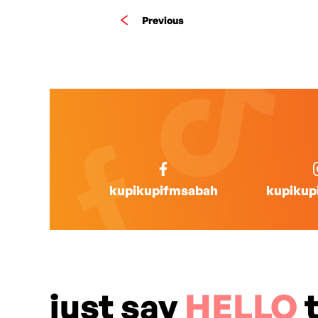
Previous
kupikupifmsabah
kupikup
just say
HELLO
t