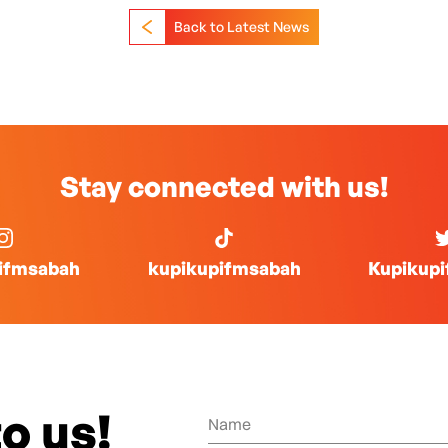
Back to Latest News
Stay connected with us!
ifmsabah
kupikupifmsabah
Kupikup
o us!