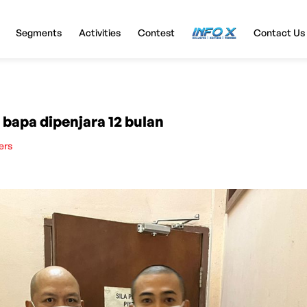
Segments
Activities
Contest
InfoX
Contact Us
 bapa dipenjara 12 bulan
ers