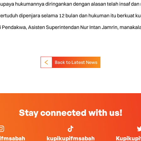
paya hukumannya diringankan dengan alasan telah insaf dan 
uduh dipenjara selama 12 bulan dan hukuman itu berkuat kuasa
endakwa, Asisten Superintendan Nur Intan Jamrin, manakala te
Back to Latest News
Stay connected with us!
ifmsabah
kupikupifmsabah
Kupikup