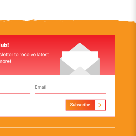
lub!
letter to receive latest
more!
Subscribe