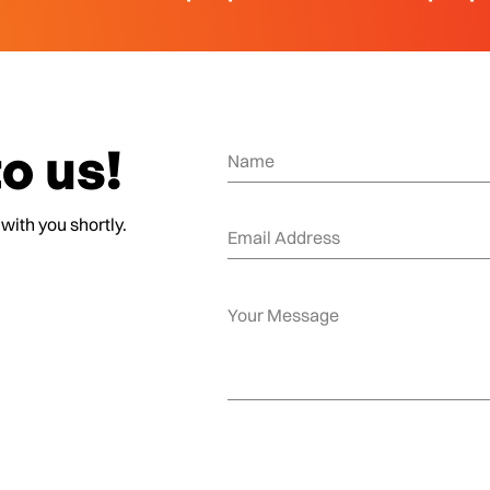
o us!
 with you shortly.