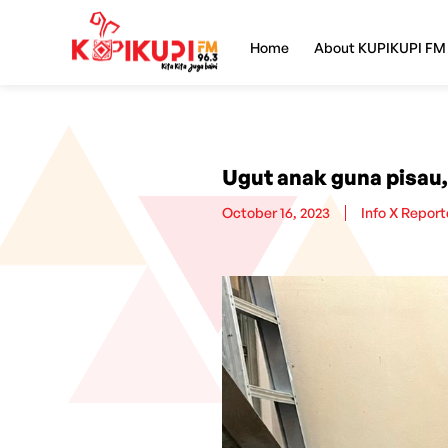
Home
About KUPIKUPI FM
Ugut anak guna pisau,
October 16, 2023
Info X Report