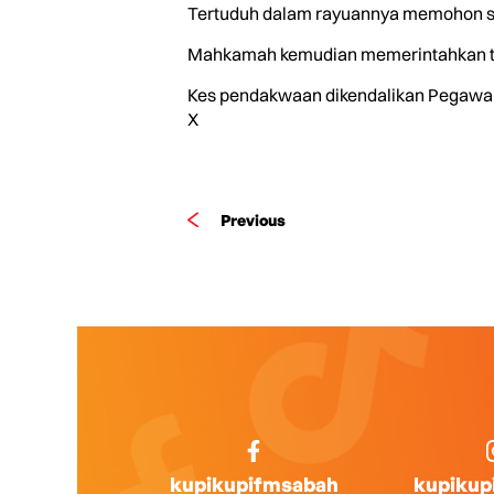
Tertuduh dalam rayuannya memohon su
Mahkamah kemudian memerintahkan tert
Kes pendakwaan dikendalikan Pegawai P
X
Previous
kupikupifmsabah
kupikup