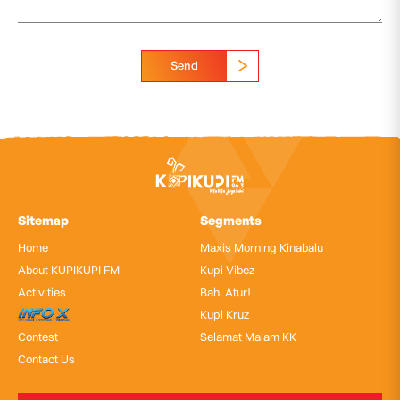
Send
Sitemap
Segments
Home
Maxis Morning Kinabalu
About KUPIKUPI FM
Kupi Vibez
Activities
Bah, Atur!
InfoX
Kupi Kruz
Contest
Selamat Malam KK
Contact Us