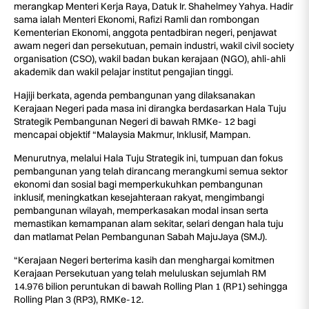
merangkap Menteri Kerja Raya, Datuk Ir. Shahelmey Yahya. Hadir
sama ialah Menteri Ekonomi, Rafizi Ramli dan rombongan
Kementerian Ekonomi, anggota pentadbiran negeri, penjawat
awam negeri dan persekutuan, pemain industri, wakil civil society
organisation (CSO), wakil badan bukan kerajaan (NGO), ahli-ahli
akademik dan wakil pelajar institut pengajian tinggi.
Hajiji berkata, agenda pembangunan yang dilaksanakan
Kerajaan Negeri pada masa ini dirangka berdasarkan Hala Tuju
Strategik Pembangunan Negeri di bawah RMKe- 12 bagi
mencapai objektif “Malaysia Makmur, Inklusif, Mampan.
Menurutnya, melalui Hala Tuju Strategik ini, tumpuan dan fokus
pembangunan yang telah dirancang merangkumi semua sektor
ekonomi dan sosial bagi memperkukuhkan pembangunan
inklusif, meningkatkan kesejahteraan rakyat, mengimbangi
pembangunan wilayah, memperkasakan modal insan serta
memastikan kemampanan alam sekitar, selari dengan hala tuju
dan matlamat Pelan Pembangunan Sabah MajuJaya (SMJ).
“Kerajaan Negeri berterima kasih dan menghargai komitmen
Kerajaan Persekutuan yang telah meluluskan sejumlah RM
14.976 bilion peruntukan di bawah Rolling Plan 1 (RP1) sehingga
Rolling Plan 3 (RP3), RMKe-12.