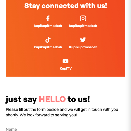
Stay connected with us!
kupikupifmsabah
kupikupifmsabah
kupikupifmsabah
Kupikupifmsabah
KupiTV
just say
HELLO
to us!
Please fill out the form beside and we will get in touch with you
shortly. We look forward to serving you!