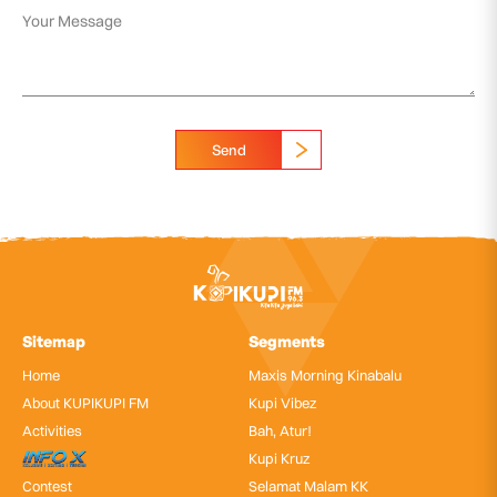
Send
Sitemap
Segments
Home
Maxis Morning Kinabalu
About KUPIKUPI FM
Kupi Vibez
Activities
Bah, Atur!
InfoX
Kupi Kruz
Contest
Selamat Malam KK