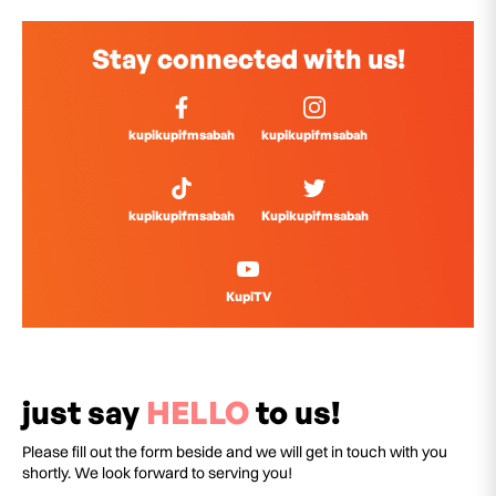
Stay connected with us!
kupikupifmsabah
kupikupifmsabah
kupikupifmsabah
Kupikupifmsabah
KupiTV
just say
HELLO
to us!
Please fill out the form beside and we will get in touch with you
shortly. We look forward to serving you!