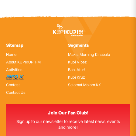
Sitemap
Segments
Home
Maxis Morning Kinabalu
About KUPIKUPI FM
Kupi Vibez
Activities
Bah, Atur!
InfoX
Kupi Kruz
Contest
Selamat Malam KK
Contact Us
Join Our Fan Club!
Sign up to our newsletter to receive latest news, events
and more!