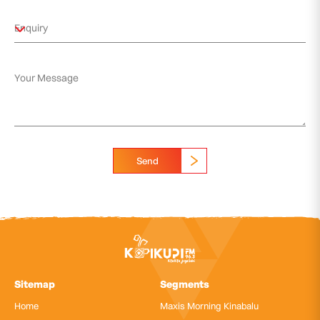
Send
Sitemap
Segments
Home
Maxis Morning Kinabalu