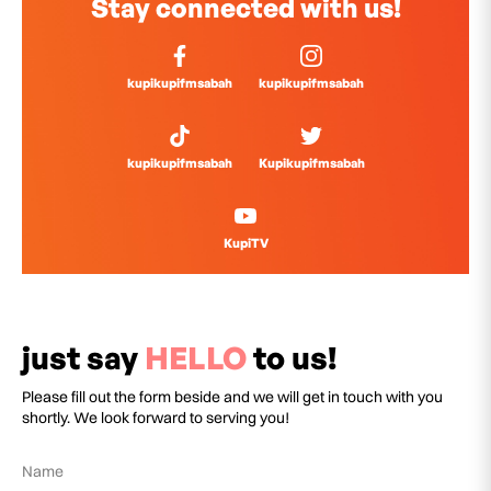
Stay connected with us!
kupikupifmsabah
kupikupifmsabah
kupikupifmsabah
Kupikupifmsabah
KupiTV
just say
HELLO
to us!
Please fill out the form beside and we will get in touch with you
shortly. We look forward to serving you!