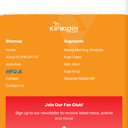
Sitemap
Segments
Home
Maxis Morning Kinabalu
About KUPIKUPI FM
Kupi Vibez
Activities
Bah, Atur!
InfoX
Kupi Kruz
Contest
Selamat Malam KK
Contact Us
Join Our Fan Club!
Sign up to our newsletter to receive latest news, events
and more!