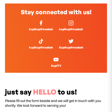
Stay connected with us!
kupikupifmsabah
kupikupifmsabah
kupikupifmsabah
Kupikupifmsabah
KupiTV
just say
HELLO
to us!
Please fill out the form beside and we will get in touch with you
shortly. We look forward to serving you!